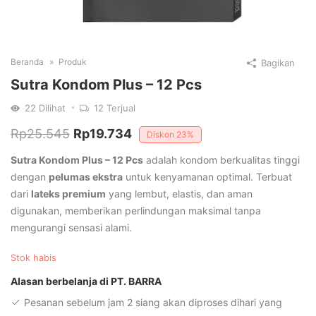
Beranda
Produk
Bagikan
Sutra Kondom Plus – 12 Pcs
22
Dilihat
12
Terjual
Harga
Harga
Rp
25.545
Rp
19.734
Diskon
23%
aslinya
saat
Sutra Kondom Plus – 12 Pcs
adalah kondom berkualitas tinggi
adalah:
ini
dengan
pelumas ekstra
untuk kenyamanan optimal. Terbuat
dari
lateks premium
yang lembut, elastis, dan aman
Rp25.545.
adalah:
digunakan, memberikan perlindungan maksimal tanpa
Rp19.734.
mengurangi sensasi alami.
Stok habis
Alasan berbelanja di PT. BARRA
Pesanan sebelum jam 2 siang akan diproses dihari yang