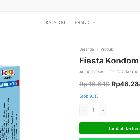
KATALOG
BRAND
Beranda
Produk
Fiesta Kondom 
38
Dilihat
392
Terjual
Harga
Rp
48.840
Rp
48.28
aslinya
Stok 9613
adalah:
Kuantitas
-
+
Fiesta
Rp48.840
Kondom
Tambah ke ker
Ultra
Thin