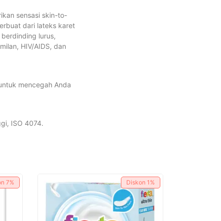
ikan sensasi skin-to-
rbuat dari lateks karet
 berdinding lurus,
milan, HIV/AIDS, dan
a untuk mencegah Anda
ggi, ISO 4074.
on
7%
Diskon
1%