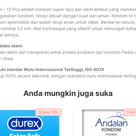
in – 12 Pcs adalah kondom super tipis dan lebih lembut yang member
ggunakan kondom, tetapi dibuat dengan kuat dan aman. Kondom ini te
n-spermisida dan sudah teruji aman untuk dijilat. Berwarna natural,
r nominal 53 mm. Alat kontrasepsi yang efektif untuk mencegah keha
l lainnya.
ateks alami
n alami dan transparan untuk proses produksi dari kondom Fiest
iritasi.
hi standar Mutu Internasional Tertinggi, ISO 4074
uji 100% secara elekronik dengan standard mutu internasional tertin
Anda mungkin juga suka
Diskon
18%
Disk