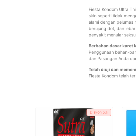
Fiesta Kondom Ultra Th
skin seperti tidak men
alami dengan pelumas no
berujung dot, dan leba
penyakit menular seksua
Berbahan dasar karet l
Penggunaan bahan-baha
dan Pasangan Anda dari 
Telah diuji dan memenu
Fiesta Kondom telah ter
Diskon
5%