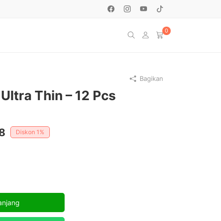
0
Bagikan
Ultra Thin – 12 Pcs
Harga
8
Diskon
1%
saat
ini
.
adalah:
Rp48.288.
anjang