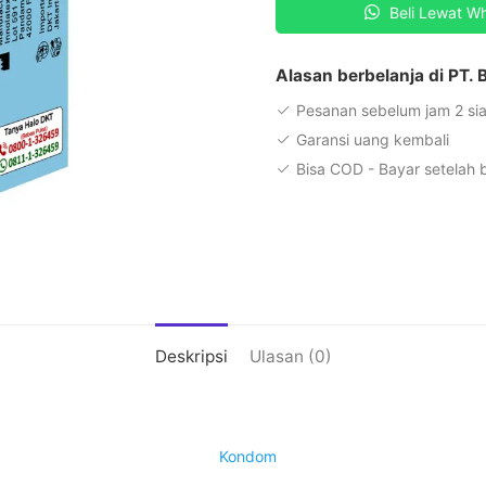
Beli Lewat W
-
12
Pcs
Alasan berbelanja di PT.
Pesanan sebelum jam 2 sia
Garansi uang kembali
Bisa COD - Bayar setelah
Deskripsi
Ulasan (0)
Kondom