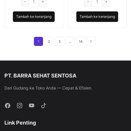
-
Rp21.340.
+
adalah:
-
Rp28.170.
+
adalah:
Sutra
Rp20.166.
Sutra
Rp26.62
Kondom
Kondom
Tambah ke keranjang
Tambah ke keranjang
Classic
Gerigi
-
-
12
12
Pcs
Pcs
1
2
3
…
14
PT. BARRA SEHAT SENTOSA
Dari Gudang ke Toko Anda — Cepat & Efisien.
Link Penting