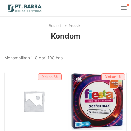
Beranda
Produk
Kondom
Diurutkan
Menampilkan 1–8 dari 108 hasil
menurut
yang
Diskon
6%
Diskon
1%
terbaru