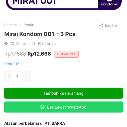
Beranda
Produk
Bagikan
Mirai Kondom 001 – 3 Pcs
70
Dilihat
108
Terjual
Harga
Harga
Rp
17.568
Rp
12.666
Diskon
28%
aslinya
saat
Stok 916
adalah:
ini
Kuantitas
-
+
Rp17.568.
adalah:
Mirai
Kondom
Rp12.666.
Tambah ke keranjang
001
-
Beli Lewat WhatsApp
3
Pcs
Alasan berbelanja di PT. BARRA