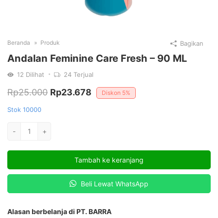
Beranda
Produk
Bagikan
Andalan Feminine Care Fresh – 90 ML
12
Dilihat
24
Terjual
Harga
Harga
Rp
25.000
Rp
23.678
Diskon
5%
aslinya
saat
Stok 10000
adalah:
ini
Kuantitas
-
+
Rp25.000.
adalah:
Andalan
Feminine
Rp23.678.
Tambah ke keranjang
Care
Fresh
Beli Lewat WhatsApp
-
90
mL
Alasan berbelanja di PT. BARRA