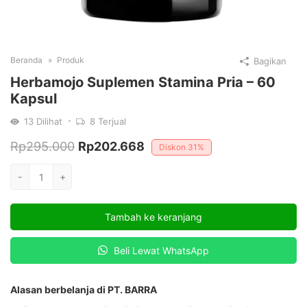
Beranda
Produk
Bagikan
Herbamojo Suplemen Stamina Pria – 60
Kapsul
13
Dilihat
8
Terjual
Harga
Harga
Rp
295.000
Rp
202.668
Diskon
31%
aslinya
saat
Kuantitas
-
+
adalah:
ini
Herbamojo
Suplemen
Rp295.000.
adalah:
Tambah ke keranjang
Stamina
Rp202.668.
Pria
Beli Lewat WhatsApp
-
60
Kapsul
Alasan berbelanja di PT. BARRA