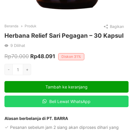
Beranda
Produk
Bagikan
Herbana Relief Sari Pegagan – 30 Kapsul
9
Dilihat
Harga
Harga
Rp
70.000
Rp
48.091
Diskon
31%
aslinya
saat
Kuantitas
-
+
adalah:
ini
Herbana
Relief
Rp70.000.
adalah:
Tambah ke keranjang
Sari
Rp48.091.
Pegagan
Beli Lewat WhatsApp
-
30
Kapsul
Alasan berbelanja di PT. BARRA
Pesanan sebelum jam 2 siang akan diproses dihari yang