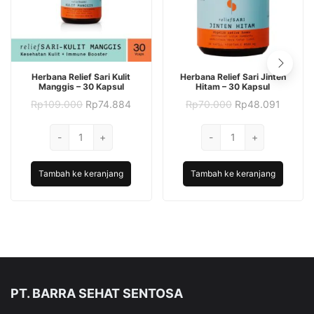
Herbana Relief Sari Kulit
Herbana Relief Sari Jinten
Manggis – 30 Kapsul
Hitam – 30 Kapsul
Harga
Harga
Harga
Harga
Rp
109.000
Rp
74.884
Rp
70.000
Rp
48.091
aslinya
saat
aslinya
saat
adalah:
ini
adalah:
ini
Kuantitas
Kuantitas
-
Rp109.000.
+
adalah:
-
Rp70.000.
+
adalah:
Herbana
Rp74.884.
Herbana
Rp48.0
Relief
Relief
Tambah ke keranjang
Tambah ke keranjang
Sari
Sari
Kulit
Jinten
Manggis
Hitam
–
-
30
30
Kapsul
Kapsul
PT. BARRA SEHAT SENTOSA