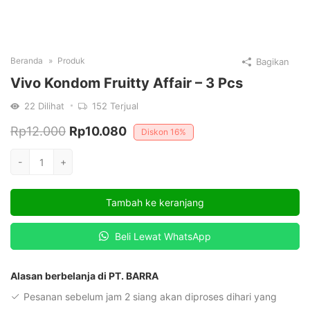
Beranda
Produk
Bagikan
Vivo Kondom Fruitty Affair – 3 Pcs
22
Dilihat
152
Terjual
Harga
Harga
Rp
12.000
Rp
10.080
Diskon
16%
aslinya
saat
Kuantitas
-
+
adalah:
ini
Vivo
Kondom
Rp12.000.
adalah:
Tambah ke keranjang
Fruitty
Rp10.080.
Affair
Beli Lewat WhatsApp
-
3
Pcs
Alasan berbelanja di PT. BARRA
Pesanan sebelum jam 2 siang akan diproses dihari yang