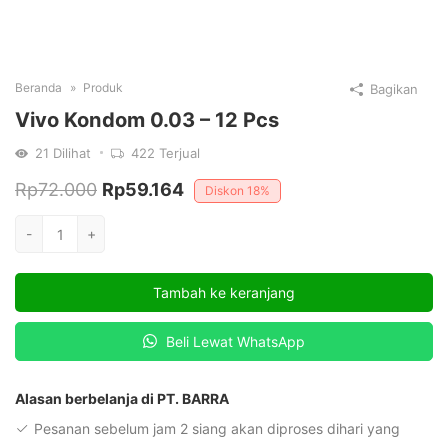
Beranda
Produk
Bagikan
Vivo Kondom 0.03 – 12 Pcs
21
Dilihat
422
Terjual
Harga
Harga
Rp
72.000
Rp
59.164
Diskon
18%
aslinya
saat
Kuantitas
-
+
adalah:
ini
Vivo
Kondom
Rp72.000.
adalah:
Tambah ke keranjang
0.03
Rp59.164.
-
Beli Lewat WhatsApp
12
Pcs
Alasan berbelanja di PT. BARRA
Pesanan sebelum jam 2 siang akan diproses dihari yang