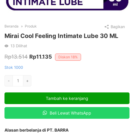
Beranda
Produk
Bagikan
Mirai Cool Feeling Intimate Lube 30 ML
13
Dilihat
Harga
Harga
Rp
13.514
Rp
11.135
Diskon
18%
aslinya
saat
Stok 1000
adalah:
ini
Kuantitas
-
+
Rp13.514.
adalah:
Mirai
Cool
Rp11.135.
Tambah ke keranjang
Feeling
Intimate
Beli Lewat WhatsApp
Lube
30
mL
Alasan berbelanja di PT. BARRA