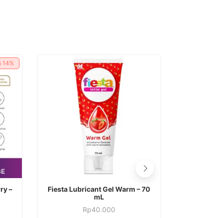
n
14%
ry –
Fiesta Lubricant Gel Warm – 70
Durex P
mL
Lu
rga
Rp
40.000
Rp
at