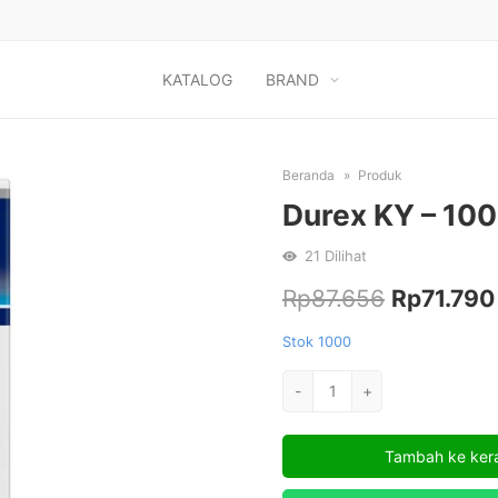
KATALOG
BRAND
Beranda
Produk
Durex KY – 10
21
Dilihat
Harga
Rp
87.656
Rp
71.790
aslinya
Stok 1000
adalah:
Kuantitas
-
+
Durex
Rp87.656.
KY
Tambah ke ker
-
100