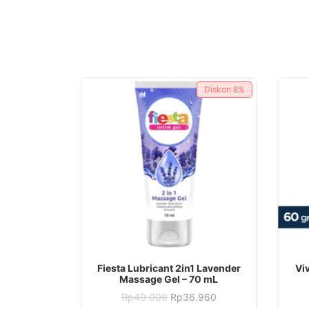
Diskon
8%
Fiesta Lubricant 2in1 Lavender
Vi
Massage Gel – 70 mL
Harga
Harga
Rp
40.000
Rp
36.960
aslinya
saat