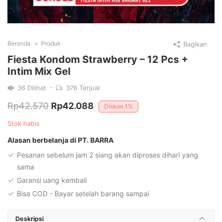
Beranda
Produk
Bagikan
Fiesta Kondom Strawberry – 12 Pcs +
Intim Mix Gel
36
Dilihat
376
Terjual
Harga
Harga
Rp
42.570
Rp
42.088
Diskon
1%
aslinya
saat
Stok habis
adalah:
ini
Alasan berbelanja di PT. BARRA
Rp42.570.
adalah:
Pesanan sebelum jam 2 siang akan diproses dihari yang
Rp42.088.
sama
Garansi uang kembali
Bisa COD - Bayar setelah barang sampai
Deskripsi