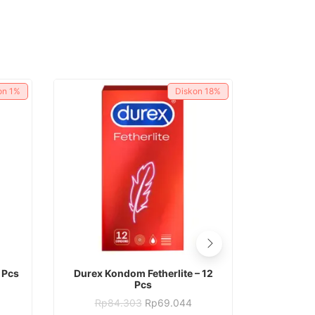
on
1%
Diskon
18%
 Pcs
Durex Kondom Fetherlite – 12
Fiesta K
Pcs
arga
at
Harga
Harga
Rp
84.303
Rp
69.044
Rp
4
aslinya
saat