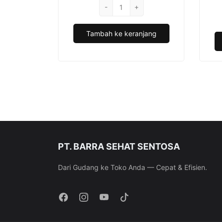
Kuantitas
-
Rp16.700.
+
adalah:
Andalan
Rp15.606.
Kondom
Tambah ke keranjang
-
12
Pcs
PT. BARRA SEHAT SENTOSA
Dari Gudang ke Toko Anda — Cepat & Efisien.