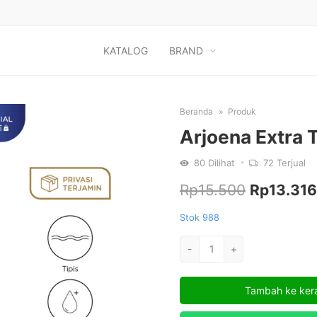
KATALOG
BRAND
Beranda
Produk
Arjoena Extra T
80
Dilihat
72
Terjual
Harga
Rp
15.500
Rp
13.316
aslinya
Stok 988
adalah:
Kuantitas
-
+
Arjoena
Rp15.500
Extra
Tambah ke ker
Tipis
-