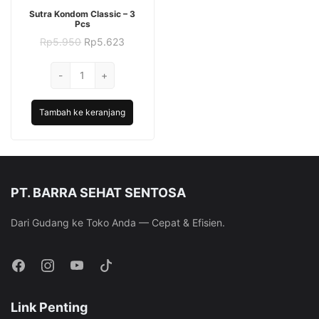
Sutra Kondom Classic – 3
Pcs
Harga
Harga
Rp
5.950
Rp
5.623
aslinya
saat
adalah:
ini
Kuantitas
-
Rp5.950.
+
adalah:
Sutra
Rp5.623.
Kondom
Tambah ke keranjang
Classic
-
3
Pcs
PT. BARRA SEHAT SENTOSA
Dari Gudang ke Toko Anda — Cepat & Efisien.
Link Penting