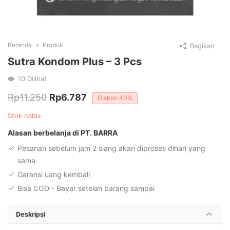
Beranda
Produk
Bagikan
Sutra Kondom Plus – 3 Pcs
10
Dilihat
Harga
Harga
Rp
11.250
Rp
6.787
Diskon
40%
aslinya
saat
Stok habis
adalah:
ini
Alasan berbelanja di PT. BARRA
Rp11.250.
adalah:
Pesanan sebelum jam 2 siang akan diproses dihari yang
Rp6.787.
sama
Garansi uang kembali
Bisa COD - Bayar setelah barang sampai
Deskripsi