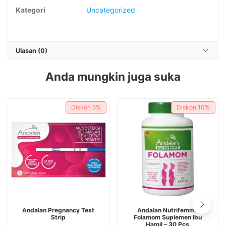
Kategori
Uncategorized
Ulasan (0)
Anda mungkin juga suka
Diskon
5%
Diskon
10%
Andalan Pregnancy Test
Andalan Nutrifemme
Strip
Folamom Suplemen Ibu
Hamil – 30 Pcs