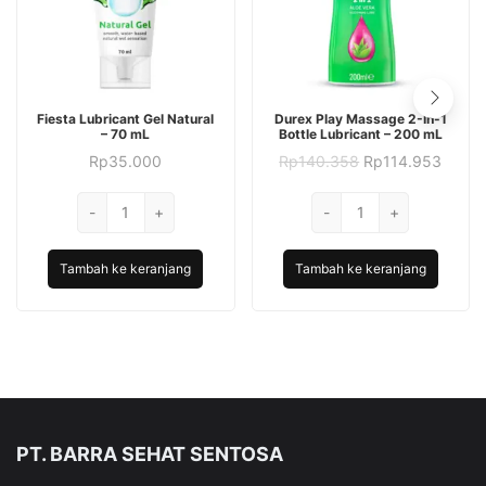
Fiesta Lubricant Gel Natural
Durex Play Massage 2-In-1
– 70 mL
Bottle Lubricant – 200 mL
Harga
Harga
Rp
35.000
Rp
140.358
Rp
114.953
aslinya
saat
adalah:
ini
Kuantitas
Kuantitas
-
+
-
Rp140.358.
+
adalah
Fiesta
Durex
Rp114
Lubricant
Play
Tambah ke keranjang
Tambah ke keranjang
Gel
Massage
Natural
2-
-
In-
70
1
mL
Bottle
Lubricant
-
PT. BARRA SEHAT SENTOSA
200