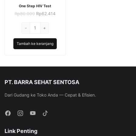
One Step HIV Test
Harga
Harga
Rp
80.000
Rp
62.414
aslinya
saat
adalah:
ini
Kuantitas
-
Rp80.000.
+
adalah:
One
Rp62.414.
Step
Tambah ke keranjang
HIV
Test
PT. BARRA SEHAT SENTOSA
Dari Gudang ke Toko Anda — Cepat & Efisien.
Link Penting