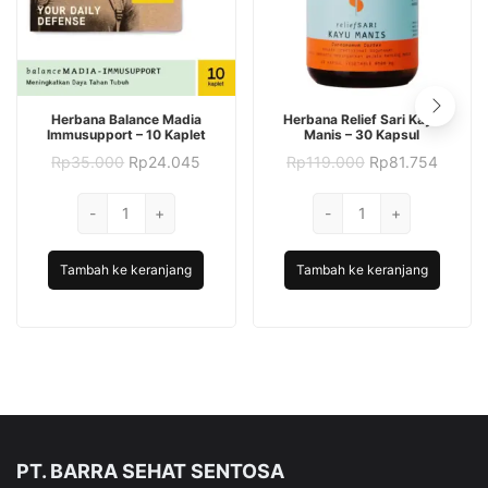
Herbana Balance Madia
Herbana Relief Sari Kayu
Immusupport – 10 Kaplet
Manis – 30 Kapsul
Harga
Harga
Harga
Harga
Rp
35.000
Rp
24.045
Rp
119.000
Rp
81.754
aslinya
saat
aslinya
saat
adalah:
ini
adalah:
ini
Kuantitas
Kuantitas
-
Rp35.000.
+
adalah:
-
Rp119.000.
+
adalah
Herbana
Rp24.045.
Herbana
Rp81.7
Balance
Relief
Tambah ke keranjang
Tambah ke keranjang
Madia
Sari
Immusupport
Kayu
–
Manis
10
-
Kaplet
30
Kapsul
PT. BARRA SEHAT SENTOSA