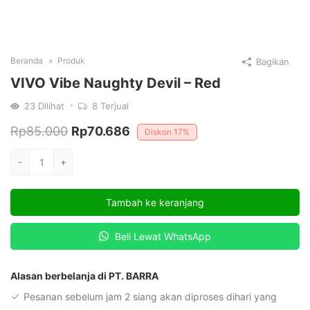
Beranda
Produk
Bagikan
VIVO Vibe Naughty Devil – Red
23
Dilihat
8
Terjual
Harga
Harga
Rp
85.000
Rp
70.686
Diskon
17%
aslinya
saat
Kuantitas
-
+
adalah:
ini
VIVO
Vibe
Rp85.000.
adalah:
Tambah ke keranjang
Naughty
Rp70.686.
Devil
Beli Lewat WhatsApp
-
Red
Alasan berbelanja di PT. BARRA
Pesanan sebelum jam 2 siang akan diproses dihari yang