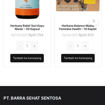
Herbana Relief Sari Kayu
Herbana Balance Madia
Manis – 30 Kapsul
Feminine Health – 10 Kaplet
Harga
Harga
Harga
Harga
Rp
119.000
Rp
81.754
Rp
30.000
Rp
20.610
aslinya
saat
aslinya
saat
adalah:
ini
adalah:
ini
Kuantitas
Kuantitas
-
Rp119.000.
+
adalah:
-
Rp30.000.
+
adalah:
Herbana
Rp81.754.
Herbana
Rp20.6
Relief
Balance
Tambah ke keranjang
Tambah ke keranjang
Sari
Madia
Kayu
Feminine
Manis
Health
-
-
30
10
Kapsul
Kaplet
PT. BARRA SEHAT SENTOSA