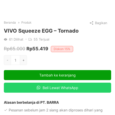
Beranda
Produk
Bagikan
VIVO Squeeze EGG – Tornado
61
Dilihat
55
Terjual
Harga
Harga
Rp
65.000
Rp
55.419
Diskon
15%
aslinya
saat
Kuantitas
-
+
adalah:
ini
VIVO
Squeeze
Rp65.000.
adalah:
Tambah ke keranjang
EGG
Rp55.419.
-
Beli Lewat WhatsApp
Tornado
Alasan berbelanja di PT. BARRA
Pesanan sebelum jam 2 siang akan diproses dihari yang