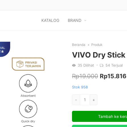
KATALOG
BRAND
Beranda
Produk
VIVO Dry Stick
35
Dilihat
54
Terjual
Harga
Rp
19.000
Rp
15.816
aslinya
Stok 958
adalah:
Kuantitas
-
+
VIVO
Rp19.000.
Dry
Tambah ke ker
Stick