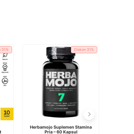
n
31%
Diskon
31%
Herbamojo Suplemen Stamina
Herbana Re
t
Pria – 60 Kapsul