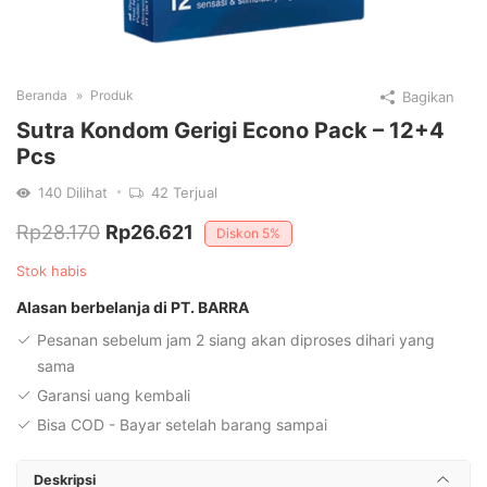
Beranda
Produk
Bagikan
Sutra Kondom Gerigi Econo Pack – 12+4
Pcs
140
Dilihat
42
Terjual
Harga
Harga
Rp
28.170
Rp
26.621
Diskon
5%
aslinya
saat
Stok habis
adalah:
ini
Alasan berbelanja di PT. BARRA
Rp28.170.
adalah:
Pesanan sebelum jam 2 siang akan diproses dihari yang
Rp26.621.
sama
Garansi uang kembali
Bisa COD - Bayar setelah barang sampai
Deskripsi