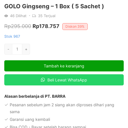
GOLO Gingseng – 1 Box ( 5 Sachet )
46
Dilihat
35
Terjual
Harga
Harga
Rp
295.000
Rp
178.757
Diskon
39%
aslinya
saat
Stok 967
adalah:
ini
Kuantitas
-
+
Rp295.000.
adalah:
GOLO
Gingseng
Rp178.757.
Tambah ke keranjang
-
1
Beli Lewat WhatsApp
Box
(
5
Alasan berbelanja di PT. BARRA
Sachet
Pesanan sebelum jam 2 siang akan diproses dihari yang
)
sama
Garansi uang kembali
Bisa COD - Bayar setelah barang sampai