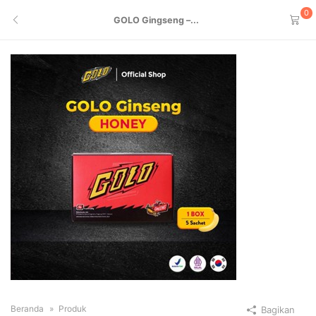
0
GOLO Gingseng –...
Beranda
Produk
Bagikan