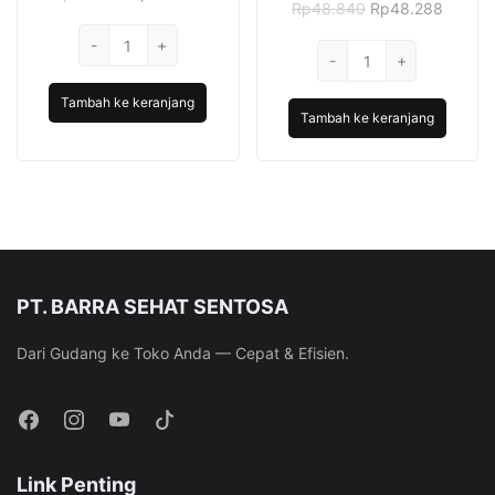
Harga
Harga
Rp
48.840
Rp
48.288
aslinya
saat
aslinya
saat
adalah:
ini
Kuantitas
adalah:
ini
-
Rp48.020.
+
adalah:
Kuantitas
-
Rp48.840.
+
adalah:
Sutra
Rp45.379.
Fiesta
Rp48.2
Kondom
Tambah ke keranjang
Kondom
OK
Tambah ke keranjang
Max
-
Dotted
24
-
Pcs
12
Pcs
PT. BARRA SEHAT SENTOSA
Dari Gudang ke Toko Anda — Cepat & Efisien.
Link Penting