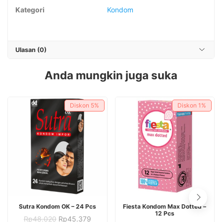
Kategori
Kondom
Ulasan (0)
Anda mungkin juga suka
Diskon
5%
Diskon
1%
Sutra Kondom OK – 24 Pcs
Fiesta Kondom Max Dotted –
12 Pcs
Harga
Harga
Rp
48.020
Rp
45.379