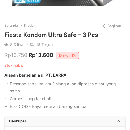
Beranda
Produk
Bagikan
Fiesta Kondom Ultra Safe – 3 Pcs
8
Dilihat
18
Terjual
Harga
Harga
Rp
13.750
Rp
13.600
Diskon
1%
aslinya
saat
Stok habis
adalah:
ini
Alasan berbelanja di PT. BARRA
Rp13.750.
adalah:
Pesanan sebelum jam 2 siang akan diproses dihari yang
Rp13.600.
sama
Garansi uang kembali
Bisa COD - Bayar setelah barang sampai
Deskripsi