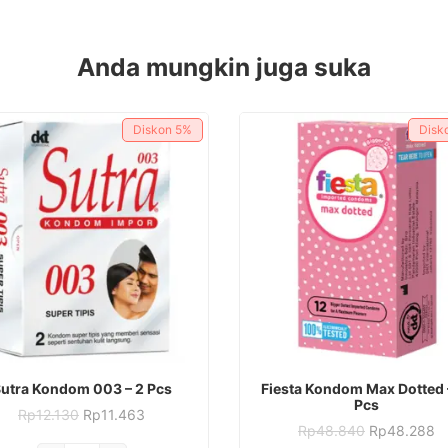
Anda mungkin juga suka
Diskon
5%
Disk
utra Kondom 003 – 2 Pcs
Fiesta Kondom Max Dotted 
Pcs
Harga
Harga
Rp
12.130
Rp
11.463
aslinya
saat
Harga
H
Rp
48.840
Rp
48.288
adalah:
ini
aslinya
sa