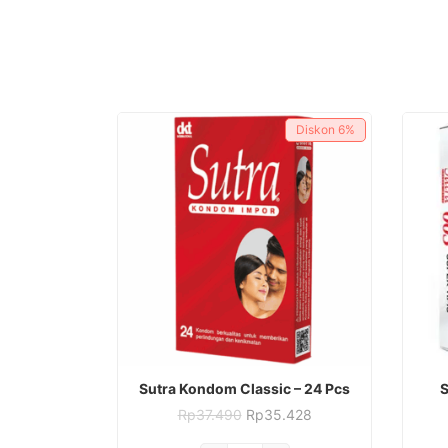
Diskon
6%
Sutra Kondom Classic – 24 Pcs
S
Harga
Harga
Rp
37.490
Rp
35.428
aslinya
saat
adalah:
ini