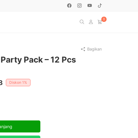
0
Bagikan
Party Pack – 12 Pcs
Harga
8
Diskon
1%
saat
ini
.
adalah:
Rp42.088.
anjang