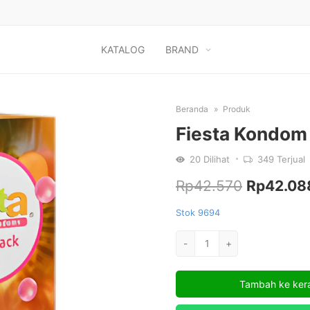
KATALOG
BRAND
Beranda
Produk
Fiesta Kondom 
20
Dilihat
349
Terjual
Harga
Rp
42.570
Rp
42.08
aslinya
Stok 9694
adalah:
Kuantitas
-
+
Fiesta
Rp42.570
Kondom
Tambah ke ker
Party
Pack