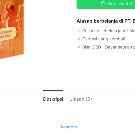
Beli Lewat W
-
12
Pcs
Alasan berbelanja di PT.
Pesanan sebelum jam 2 sia
Garansi uang kembali
Bisa COD - Bayar setelah
Deskripsi
Ulasan (0)
Kondom