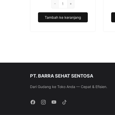
Kuantitas
-
Rp37.490.
+
adalah:
Sutra
Rp35.428.
Kondom
Tambah ke keranjang
Classic
-
24
Pcs
PT. BARRA SEHAT SENTOSA
Dari Gudang ke Toko Anda — Cepat & Efisien.