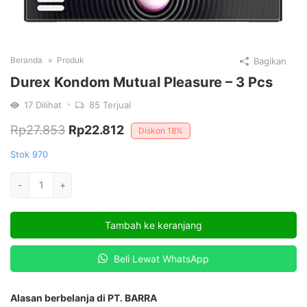
Beranda
Produk
Bagikan
Durex Kondom Mutual Pleasure – 3 Pcs
17
Dilihat
85
Terjual
Harga
Harga
Rp
27.853
Rp
22.812
Diskon
18%
aslinya
saat
Stok 970
adalah:
ini
Kuantitas
-
+
Rp27.853.
adalah:
Durex
Kondom
Rp22.812.
Tambah ke keranjang
Mutual
Pleasure
Beli Lewat WhatsApp
-
3
Pcs
Alasan berbelanja di PT. BARRA