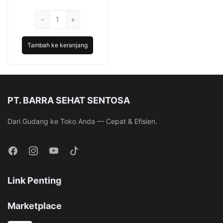
aslinya
saat
adalah:
ini
Kuantitas
-
Rp9.600.
+
adalah:
Tissue
Rp7.740.
Super
Tambah ke keranjang
Magic
Man
Original
-
6
PT. BARRA SEHAT SENTOSA
Sachets
Dari Gudang ke Toko Anda — Cepat & Efisien.
Link Penting
Marketplace