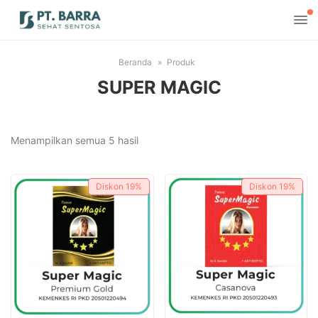
Beranda
Produk
SUPER MAGIC
Diurutkan
Menampilkan semua 5 hasil
menurut
yang
Diskon
19%
Diskon
19%
terbaru