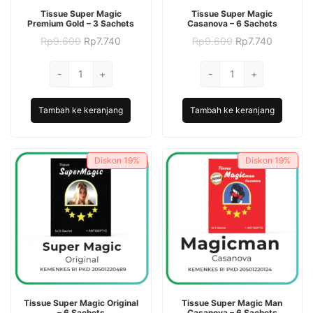
Tissue Super Magic
Tissue Super Magic
Premium Gold – 3 Sachets
Casanova – 6 Sachets
Harga
Harga
Harga
Harga
Rp
9.600
Rp
7.740
Rp
9.600
Rp
7.740
aslinya
saat
aslinya
saat
adalah:
ini
adalah:
ini
Kuantitas
Kuantitas
-
Rp9.600.
+
adalah:
-
Rp9.600.
+
adalah:
Tissue
Rp7.740.
Tissue
Rp7.740.
Super
Super
Tambah ke keranjang
Tambah ke keranjang
Magic
Magic
Premium
Casanova
Gold
-
Diskon
19%
Diskon
19%
-
6
3
Sachets
Sachets
Tissue Super Magic Original
Tissue Super Magic Man
– 6 Sachets
Casanova – 6 Sachets