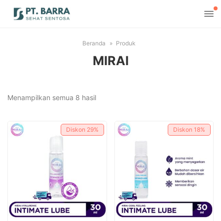
Beranda
Produk
MIRAI
Diurutkan
Menampilkan semua 8 hasil
menurut
yang
Diskon
29%
Diskon
18%
terbaru