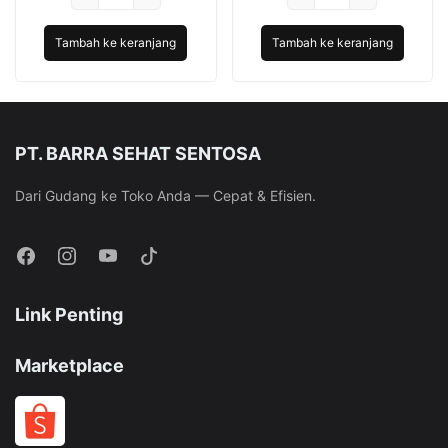
Mirai
Rp12.666.
Mirai
Rp32.4
Kondom
Kondom
Tambah ke keranjang
Tambah ke keranjang
001
001
-
-
3
10
Pcs
Pcs
PT. BARRA SEHAT SENTOSA
Dari Gudang ke Toko Anda — Cepat & Efisien.
Link Penting
Marketplace